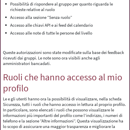
Possibilità di rispondere al gruppo per quanto riguarda le
richieste relative al ruolo
Accesso alla sezione “Senza ruolo”
Accesso alle chiavi API e ai feed del calendario
Accesso alle note di tutte le persone del livello
Queste autorizzazioni sono state modificate sulla base dei feedback
ricevuti dai gruppi. Le note sono ora visibili anche agli
amministratori bancadati.
Ruoli che hanno accesso al mio
profilo
Le e gli utenti hanno ora la possibilità di visualizzare, nella scheda
Sicurezza, tutti i ruoli che hanno accesso in lettura al proprio profilo.
In particolare, sono elencati i ruoli che possono visualizzare le
informazioni più importanti del profilo come l’indirizzo, i numeri di
telefono e la sezione “Altre informazioni”. Questa visualizzazione ha
lo scopo di assicurare una maggior trasparenza e migliorare la