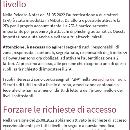
livello
Nella Release-Notes del 31.05.2022 l’autenticazione a due fattori
(2FA) è stata introdotta in MiData. Da allora è possibile attivare la
2FA per il proprio account utente. La 2FA è particolarmente
importante per prevenire gli attacchi di phishing automatici. Questa
impostazione aiuta anche a evitare altri attacchi mirati.
Attenzione, è necessario agire:
I seguenti ruoli: responsabili di
zona, responsabili cantonali, segretariato, responsabili degli indirizzi
o PowerUser sono ora obbligati ad attivare l’autentificazione a 2
fattori. Al prossimo accesso, alle persone che ricoprono uno di questi
ruoli, sarà richiesto di impostare il 2FA.
I ruoli interessati sono contrassegnati “2FA” nella
Gerarchia dei ruoli
.
Si tratta di tutti i ruoli a livello di zona, associazione cantonale o
federale che hanno almeno i diritti di lettura dell’intero livello e dei
livelli sottostanti.
Forzare le richieste di accesso
Nella versione del 26.08.2022 abbiamo attivato le richieste di accesso
eccezionalmente per tutti i livelli. In seguito a questa modifica,