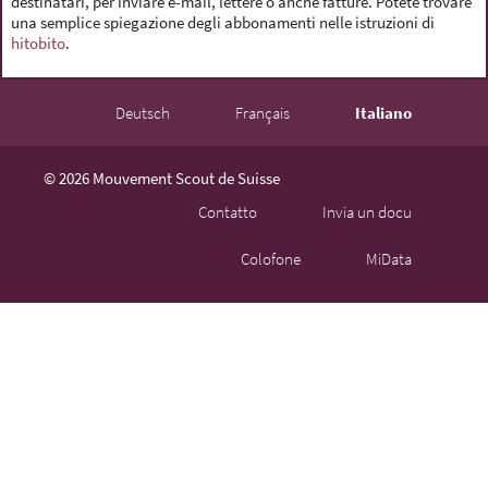
destinatari, per inviare e-mail, lettere o anche fatture. Potete trovare
una semplice spiegazione degli abbonamenti nelle istruzioni di
hitobito
.
Deutsch
Français
Italiano
© 2026 Mouvement Scout de Suisse
Contatto
Invia un docu
Colofone
MiData